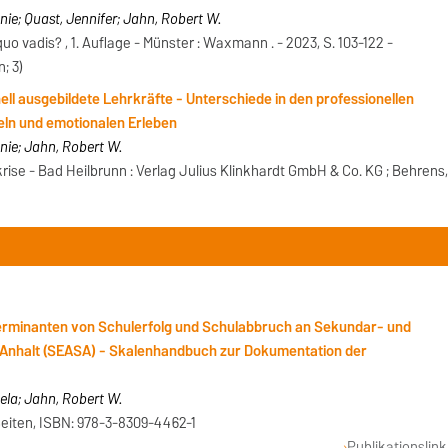
ie; Quast, Jennifer; Jahn, Robert W.
 vadis? , 1. Auflage - Münster : Waxmann . - 2023, S. 103-122 -
; 3)
nell ausgebildete Lehrkräfte - Unterschiede in den professionellen
ln und emotionalen Erleben
ie; Jahn, Robert W.
rise - Bad Heilbrunn : Verlag Julius Klinkhardt GmbH & Co. KG ; Behrens
terminanten von Schulerfolg und Schulabbruch an Sekundar- und
Anhalt (SEASA) - Skalenhandbuch zur Dokumentation der
la; Jahn, Robert W.
eiten, ISBN: 978-3-8309-4462-1
Publikationslink