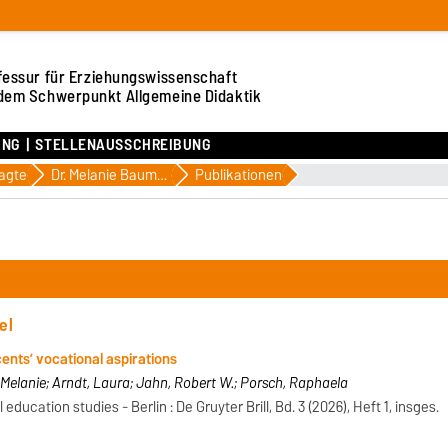
fessur für Erziehungswissenschaft
 dem Schwerpunkt Allgemeine Didaktik
UNG
STELLENAUSSCHREIBUNG
agte
Dr. Melanie Baumgarten
Publikationen
el
ents’ vocational aspirations
Melanie; Arndt, Laura; Jahn, Robert W.; Porsch, Raphaela
education studies - Berlin : De Gruyter Brill, Bd. 3 (2026), Heft 1, insges.