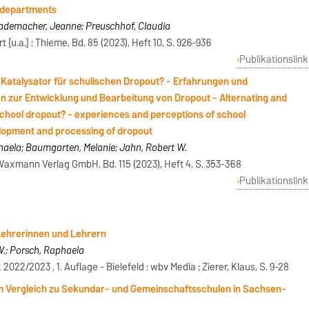
h departments
Rademacher, Jeanne; Preuschhof, Claudia
u.a.] : Thieme, Bd. 85 (2023), Heft 10, S. 926-936
Publikationslink
 Katalysator für schulischen Dropout? - Erfahrungen und
zur Entwicklung und Bearbeitung von Dropout - Alternating and
 school dropout? - experiences and perceptions of school
elopment and processing of dropout
haela; Baumgarten, Melanie; Jahn, Robert W.
 Waxmann Verlag GmbH, Bd. 115 (2023), Heft 4, S. 353-368
Publikationslink
ehrerinnen und Lehrern
.; Porsch, Raphaela
022/2023 , 1. Auflage - Bielefeld : wbv Media ; Zierer, Klaus, S. 9-28
m Vergleich zu Sekundar- und Gemeinschaftsschulen in Sachsen-