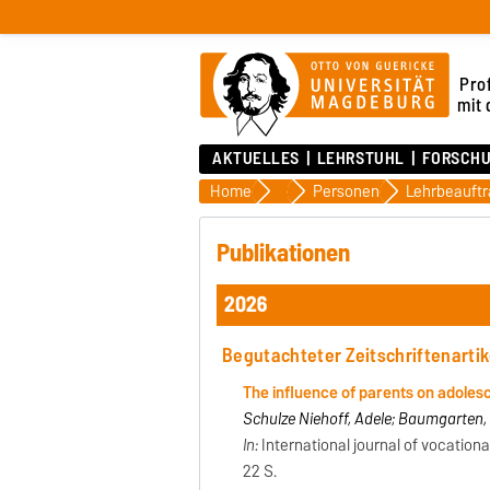
Pro
mit
AKTUELLES
LEHRSTUHL
FORSCH
Home
Lehrstuhl
Personen
Lehrbeauftr
Publikationen
2026
Begutachteter Zeitschriftenartik
The influence of parents on adolesc
Schulze Niehoff, Adele; Baumgarten, 
In:
International journal of vocational 
22 S.