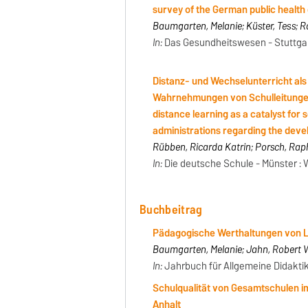
survey of the German public healt
Baumgarten, Melanie; Küster, Tess; 
In:
Das Gesundheitswesen - Stuttgart [
Distanz- und Wechselunterricht als
Wahrnehmungen von Schulleitungen 
distance learning as a catalyst for
administrations regarding the dev
Rübben, Ricarda Katrin; Porsch, Rap
In:
Die deutsche Schule
- Münster :
Buchbeitrag
Pädagogische Werthaltungen von L
Baumgarten, Melanie; Jahn, Robert W
In:
Jahrbuch für Allgemeine Didaktik 2
Schulqualität von Gesamtschulen i
Anhalt