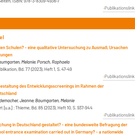
eiten, ISBN: 978-3-8309-4936-7
Publikationslink
el
en Schulen? - eine qualitative Untersuchung zu Ausmaß, Ursachen
itungen
Baumgarten, Melanie; Porsch, Raphaela
likation, Bd. 77 (2023), Heft 1, S. 47-49
Publikationslink
ie Gestaltung des Entwicklungsscreenings im Rahmen der
tschland
Rademacher, Jeanne; Baumgarten, Melanie
[u.a.] : Thieme, Bd. 85 (2023), Heft 10, S. 937-944
Publikationslink
chung in Deutschland gestaltet? - eine bundesweite Befragung der
ol entrance examination carried out in Germany? - a nationwide