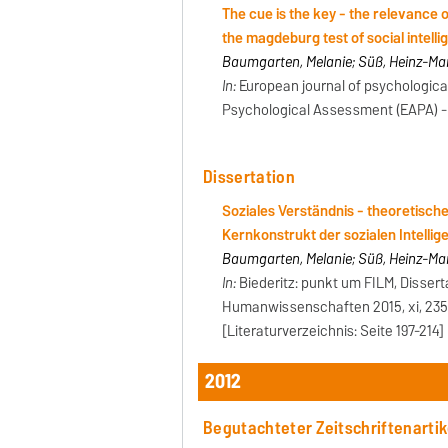
The cue is the key - the relevance 
the magdeburg test of social intell
Baumgarten, Melanie; Süß, Heinz-Mar
In:
European journal of psychologica
Psychological Assessment (EAPA) - Ki
Dissertation
Soziales Verständnis - theoretisch
Kernkonstrukt der sozialen Intellig
Baumgarten, Melanie; Süß, Heinz-Mar
In:
Biederitz: punkt um FILM, Disser
Humanwissenschaften 2015, xi, 235 
[Literaturverzeichnis: Seite 197-214]
2012
Begutachteter Zeitschriftenartik