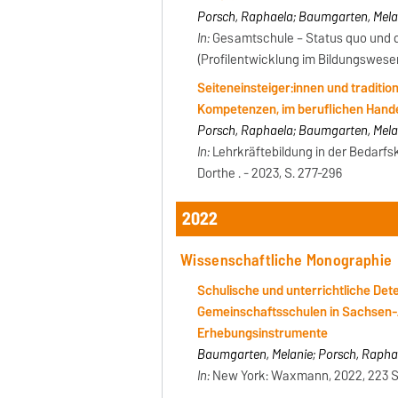
Porsch, Raphaela; Baumgarten, Melan
In:
Gesamtschule – Status quo und quo
(Profilentwicklung im Bildungswesen
Seiteneinsteiger:innen und traditio
Kompetenzen, im beruflichen Hande
Porsch, Raphaela; Baumgarten, Melan
In:
Lehrkräftebildung in der Bedarfsk
Dorthe . - 2023, S. 277-296
2022
Wissenschaftliche Monographie
Schulische und unterrichtliche De
Gemeinschaftsschulen in Sachsen-
Erhebungsinstrumente
Baumgarten, Melanie; Porsch, Raphae
In:
New York: Waxmann, 2022, 223 S