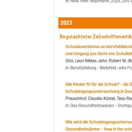
In:
New York: Waxmann, 2024, 244 S
2023
Begutachteter Zeitschriftenartik
Schulabsentismus an berufsbildend
und Umgang aus Sicht von Schulle
Otto, Leon Niklas; Jahn, Robert W.; 
In:
Berufsbildung - Bielefeld : wbv Pub
Alle Kinder fit für die Schule? - d
Schuleingangsuntersuchung in Deu
Preuschhof, Claudia; Küster, Tess; 
In:
Das Gesundheitswesen - Stuttgart 
Wie wird die Schuleingangsuntersu
Gesundheitsämter - How is the scho